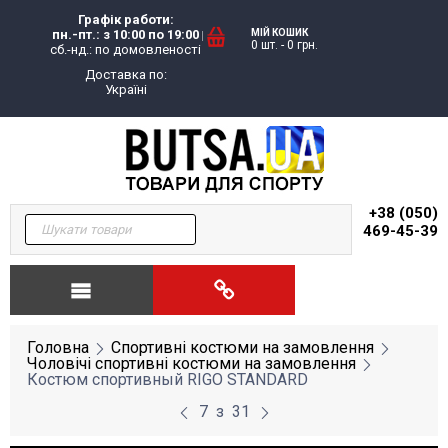
Графік работи:
пн.-пт.: з 10:00 по 19:00
МІЙ КОШИК
0 шт.
-
0
грн.
сб.-нд.: по домовленості
Доставка по:
Україні
+38 (050)
469-45-39
Головна
Спортивні костюми на замовлення
Чоловічі спортивні костюми на замовлення
Костюм спортивный RIGO STANDARD
7
з
31