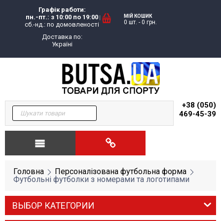
Графік работи:
пн.-пт.: з 10:00 по 19:00
МІЙ КОШИК
0 шт.
-
0
грн.
сб.-нд.: по домовленості
Доставка по:
Україні
+38 (050)
469-45-39
Головна
Персоналізована футбольна форма
Футбольні футболки з номерами та логотипами
ВЫБОР КАТЕГОРИИ