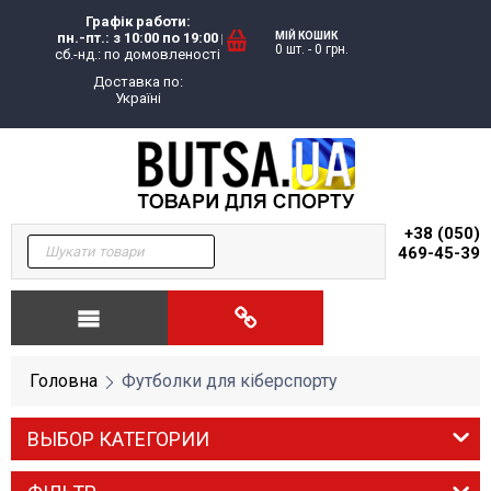
Графік работи:
пн.-пт.: з 10:00 по 19:00
МІЙ КОШИК
0 шт.
-
0
грн.
сб.-нд.: по домовленості
Доставка по:
Україні
+38 (050)
469-45-39
Головна
Футболки для кіберспорту
ВЫБОР КАТЕГОРИИ