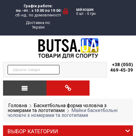
Графік работи:
пн.-пт.: з 10:00 по 19:00
МІЙ КОШИК
0 шт.
-
0
грн.
сб.-нд.: по домовленості
Доставка по:
Україні
+38 (050)
469-45-39
Головна
Баскетбольна форма чоловіча з
номерами та логотипами
Майки баскетбольні
чоловічі з номерами та логотипами
ВЫБОР КАТЕГОРИИ