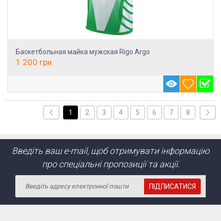
Баскетбольная майка мужская Rigo Argo
1 200
грн.
1
2
3
4
5
6
7
8
Введіть ваш e-mail, щоб отримувати інформацію
про спеціальні пропозиції та акції.
ПІДПИСАТИСЯ