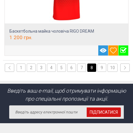
Баскетбольна майка чоловіча RIGO DREAM
1 200
грн.
1
2
3
4
5
6
7
8
9
10
Введіть ваш e-mail, щоб отримувати інформацію
про спеціальні пропозиції та акції.
ПІДПИСАТИСЯ