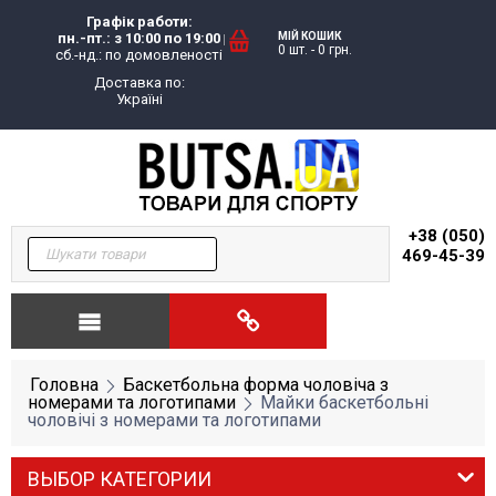
Графік работи:
пн.-пт.: з 10:00 по 19:00
МІЙ КОШИК
0 шт.
-
0
грн.
сб.-нд.: по домовленості
Доставка по:
Україні
+38 (050)
469-45-39
Головна
Баскетбольна форма чоловіча з
номерами та логотипами
Майки баскетбольні
чоловічі з номерами та логотипами
ВЫБОР КАТЕГОРИИ