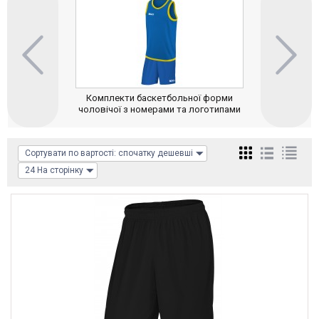
Комплекти баскетбольної форми
Майки баске
чоловічої з номерами та логотипами
номерам
Сортувати по вартості: спочатку дешевші
24 На сторінку