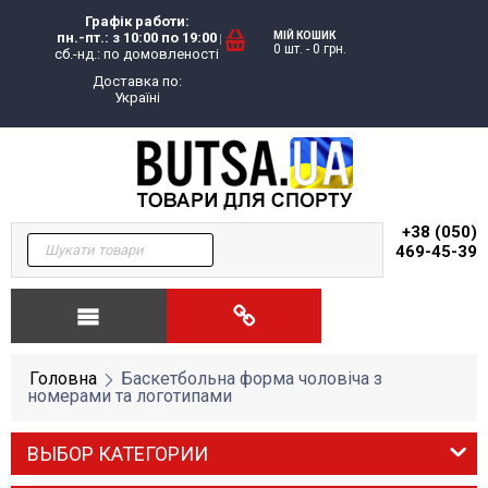
Графік работи:
пн.-пт.: з 10:00 по 19:00
МІЙ КОШИК
0 шт.
-
0
грн.
сб.-нд.: по домовленості
Доставка по:
Україні
+38 (050)
469-45-39
Головна
Баскетбольна форма чоловіча з
номерами та логотипами
ВЫБОР КАТЕГОРИИ