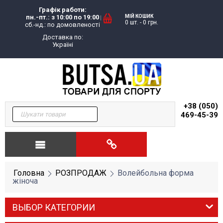
Графік работи:
пн.-пт.: з 10:00 по 19:00
МІЙ КОШИК
0 шт.
-
0
грн.
сб.-нд.: по домовленості
Доставка по:
Україні
+38 (050)
469-45-39
Головна
РОЗПРОДАЖ
Волейбольна форма
жіноча
ВЫБОР КАТЕГОРИИ