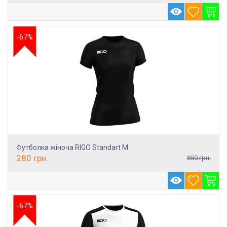
-67%
Футболка жіноча RIGO Standart M
280
грн.
850
грн.
-67%