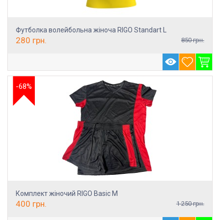
Футболка волейбольна жіноча RIGO Standart L
280
грн.
850
грн.
-68%
Комплект жіночий RIGO Basic М
400
грн.
1 250
грн.