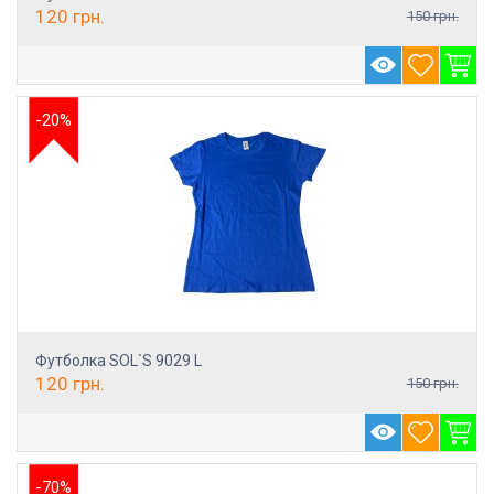
120
грн.
150
грн.
-20%
Футболка SOL`S 9029 L
120
грн.
150
грн.
-70%