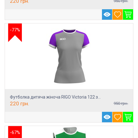
220
грн.
950
грн.
-77%
Футболка дитяча жіноча RIGO Victoria 122 з...
220
грн.
950
грн.
-67%