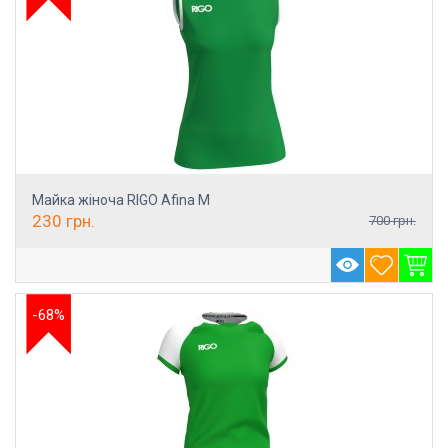
Майка жіноча RIGO Afina M
230
грн.
700
грн.
-68%