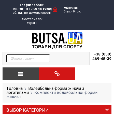
Графік работи:
пн.-пт.: з 10:00 по 19:00
МІЙ КОШИК
0 шт.
-
0
грн.
сб.-нд.: по домовленості
Доставка по:
Україні
+38 (050)
469-45-39
Головна
Волейбольна форма жіноча з
логотипами
Комплекти волейбольної форми
жіночої
ВЫБОР КАТЕГОРИИ