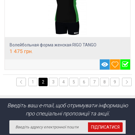
Волейбольная форма женская RIGO TANGO
1 475
грн.
1
2
3
4
5
6
7
8
9
Введіть ваш e-mail, щоб отримувати інформацію
про спеціальні пропозиції та акції.
ПІДПИСАТИСЯ