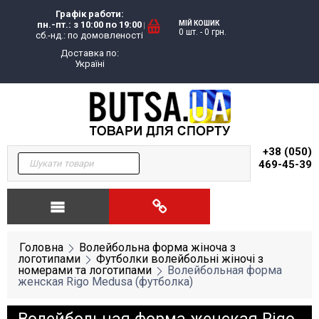
Графік работи:
пн.-пт.: з 10:00 по 19:00
МІЙ КОШИК
0 шт.
-
0
грн.
сб.-нд.: по домовленості
Доставка по:
Україні
+38 (050)
469-45-39
Головна
Волейбольна форма жіноча з
логотипами
Футболки волейбольні жіночі з
номерами та логотипами
Волейбольная форма
женская Rigo Medusa (футболка)