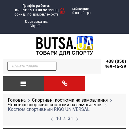
Графік работи:
пн.-пт.: з 10:00 по 19:00
МІЙ КОШИК
0 шт.
-
0
грн.
сб.-нд.: по домовленості
Доставка по:
Україні
+38 (050)
469-45-39
Головна
Спортивні костюми на замовлення
Чоловічі спортивні костюми на замовлення
Костюм спортивный RIGO UNIVERSAL
10
з
31