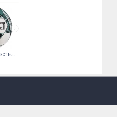
М'яч футбольний SELECT Advance v23
1 780
грн.
1 415
грн.
М’яч футбольний SELECT Numero 10 FIFA Qual...