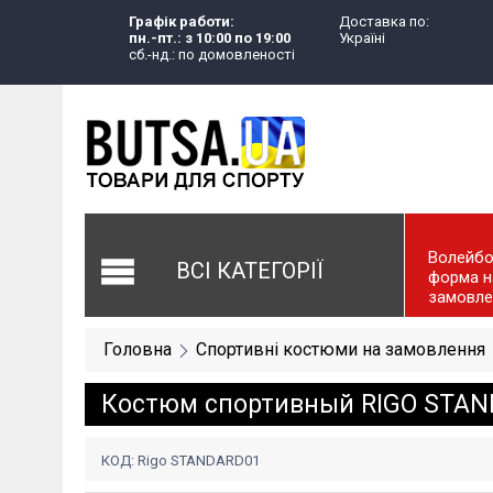
Графік работи:
Доставка по:
пн.-пт.: з 10:00 по 19:00
Україні
сб.-нд.: по домовленості
Волейбо
ВСІ КАТЕГОРІЇ
форма н
замовле
Головна
Спортивні костюми на замовлення
Костюм спортивный RIGO STA
КОД:
Rigo STANDARD01