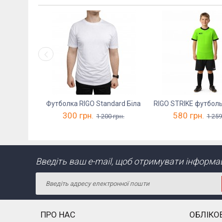
Футболка RIGO Standard Біла
300
грн.
580
грн.
1 200
грн.
1 259
Введіть ваш e-mail, щоб отримувати інформаці
ПРО НАС
ОБЛІКО