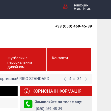
МІЙ КОШИК
0 шт.
-
0
грн.
+38 (050) 469-45-39
Футболки з
Контакти
персональним
дизайном
ортивный RIGO STANDARD
4
з
31
КОРИСНА ІНФОРМАЦІЯ
Замовляйте по телефону:
(050) 469-45-39