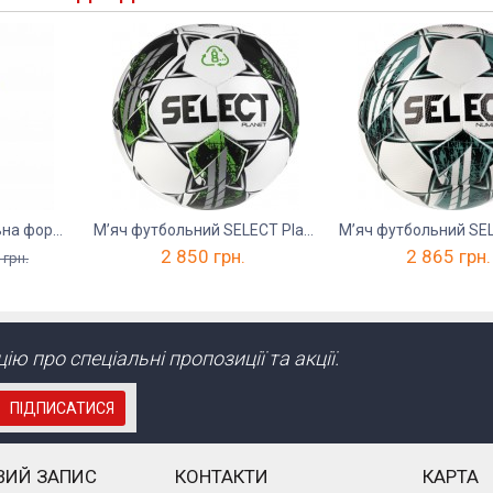
RIGO STRIKE футбольна форма дитяча
М’яч футбольний SELECT Planet FIFA Basic v23
2 850
грн.
2 865
грн.
грн.
ю про спеціальні пропозиції та акції.
ПІДПИСАТИСЯ
ВИЙ ЗАПИС
КОНТАКТИ
КАРТА