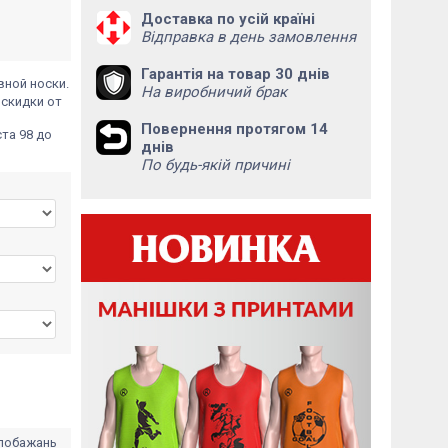
Доставка по усій країні
Відправка в день замовлення
Гарантія на товар 30 днів
вной носки.
На виробничий брак
 скидки от
Повернення протягом 14
та 98 до
днів
По будь-якій причині
 побажань