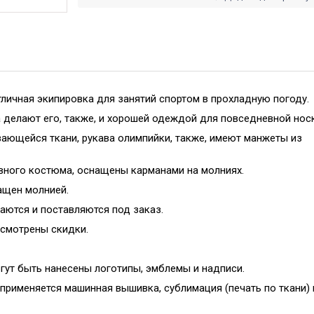
личная экипировка для занятий спортом в прохладную погоду.
 делают его, также, и хорошей одеждой для повседневной носк
ающейся ткани, рукава олимпийки, также, имеют манжеты из
ивного костюма, оснащены карманами на молниях.
ащен молнией.
ются и поставляются под заказ.
усмотрены скидки.
ут быть нанесены логотипы, эмблемы и надписи.
применяется машинная вышивка, сублимация (печать по ткани) 