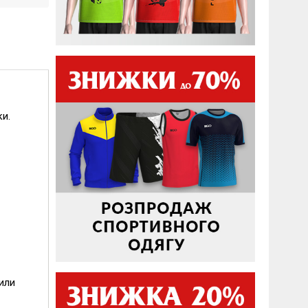
и.
или