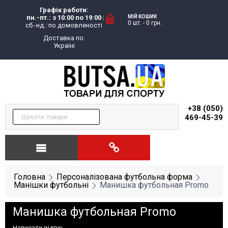
Графік работи:
пн.-пт.: з 10:00 по 19:00
МІЙ КОШИК
0 шт.
-
0
грн.
сб.-нд.: по домовленості
Доставка по:
Україні
+38 (050)
469-45-39
Головна
Персоналізована футбольна форма
Манішки футбольні
Манишка футбольная Promo
Манишка футбольная Promo
Написати відгук