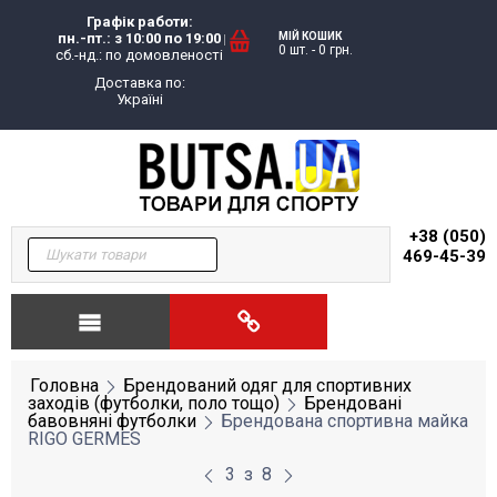
Графік работи:
пн.-пт.: з 10:00 по 19:00
МІЙ КОШИК
0 шт.
-
0
грн.
сб.-нд.: по домовленості
Доставка по:
Україні
+38 (050)
469-45-39
Головна
Брендований одяг для спортивних
заходів (футболки, поло тощо)
Брендовані
бавовняні футболки
Брендована спортивна майка
RIGO GERMES
3
з
8