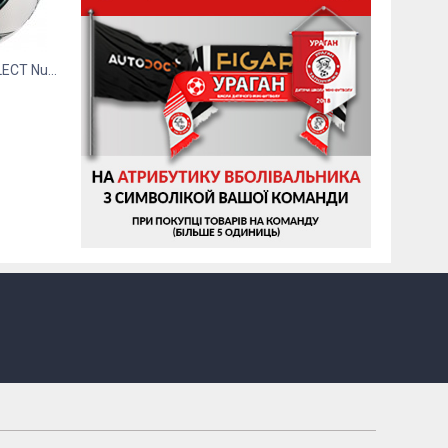
М’яч футбольний SELECT Numero 10 FIFA Qual...