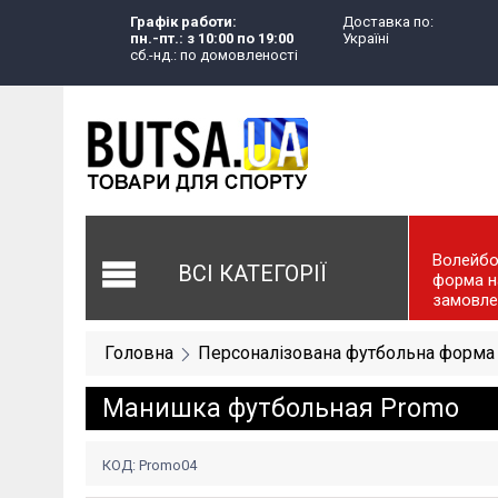
Графік работи:
Доставка по:
пн.-пт.: з 10:00 по 19:00
Україні
сб.-нд.: по домовленості
Волейбо
ВСІ КАТЕГОРІЇ
форма н
замовле
Головна
Персоналізована футбольна форма
Манишка футбольная Promo
КОД:
Promo04