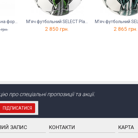
RIGO STRIKE футбольна форма дитяча
М’яч футбольний SELECT Planet FIFA Basic v23
2 850
грн.
2 865
грн.
грн.
ю про спеціальні пропозиції та акції.
ПІДПИСАТИСЯ
ВИЙ ЗАПИС
КОНТАКТИ
КАРТА