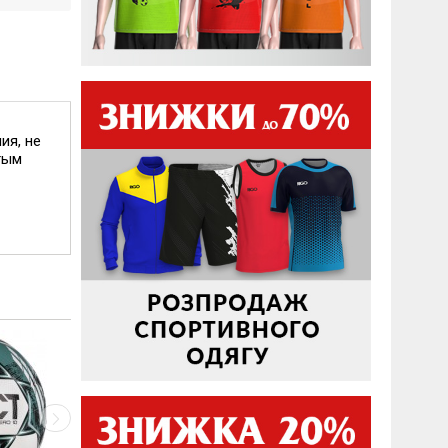
ия, не
тым
М'яч футбольний SELECT Advance v23
1 780
грн.
1 415
грн.