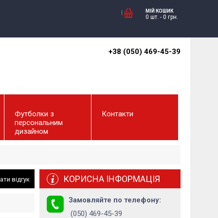
МІЙ КОШИК
0 шт.
-
0
грн.
+38 (050) 469-45-39
Футболки з
Контакти
персональним
дизайном
КОРИСНА ІНФОРМАЦІЯ
ати відгук
Замовляйте по телефону:
(050) 469-45-39